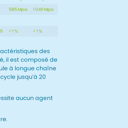
585 Mpa
1 040 Mpa
95
< 1 %
< 1 %
actéristiques des
é, il est composé de
cule à longue chaîne
cycle jusqu’à 20
essite aucun agent
re.