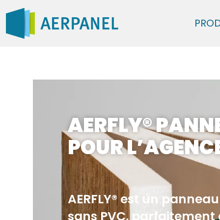
PROD
AERFLY® PANN
POUR L’AGENC
AERFLY® est un panneau 
sans PVC, parfaitement 