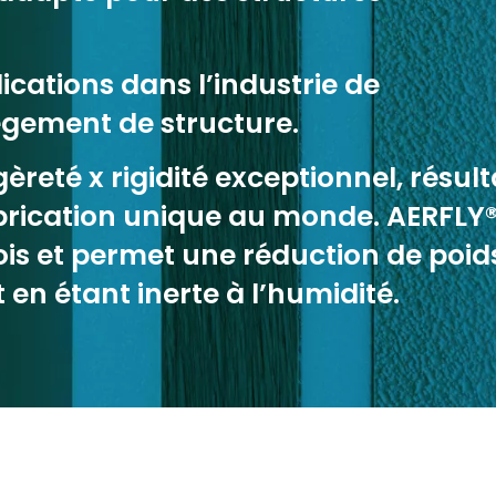
plications dans l’industrie de
égement de structure.
gèreté x rigidité exceptionnel, résult
brication unique au monde. AERFLY
ois et permet une réduction de poid
 en étant inerte à l’humidité.