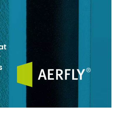
at
®
s