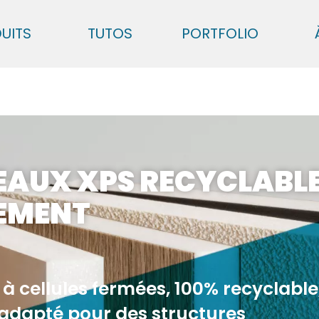
UITS
TUTOS
PORTFOLIO
EAUX XPS RECYCLABL
EMENT
à cellules fermées, 100% recyclable
adapté pour des structures