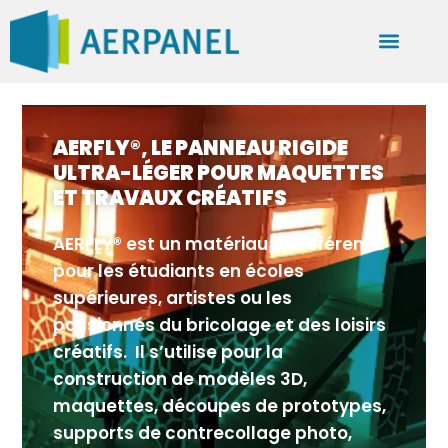
AERFLY®, LE PANNEAU RIGIDE
ULTRA-LÉGER POUR MAQUETTES
ET TRAVAUX CRÉATIFS
AERFLY® est un matériau de référence
pour les étudiants en écoles
supérieures, artistes ou les
passionnés du bricolage et des loisirs
créatifs. Il s’utilise pour la
construction de modèles 3D,
maquettes, découpes de prototypes,
supports de contrecollage photo,