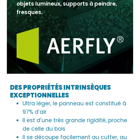
objets lumineux, supports à peindre,
fresques.
DES PROPRIÉTÉS INTRINSÈQUES
EXCEPTIONNELLES
Ultra léger, le panneau est constitué à
97% d’air
Il est d’une très grande rigidité, proche
de celle du bois
Il se découpe facilement au cutter, au