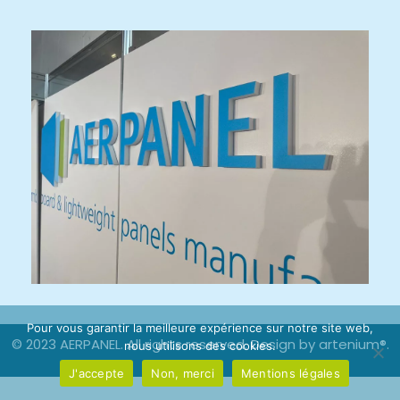
Pour vous garantir la meilleure expérience sur notre site web,
© 2023 AERPANEL. All rights reserved. Design by
artenium®
.
nous utilisons des cookies.
J'accepte
Non, merci
Mentions légales