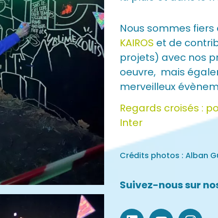
Nous sommes fiers 
KAIROS
et de contri
projets) avec nos p
oeuvre, mais égal
merveilleux évènem
Regards croisés : p
Inter
Crédits photos : Alban G
Suivez-nous sur nos