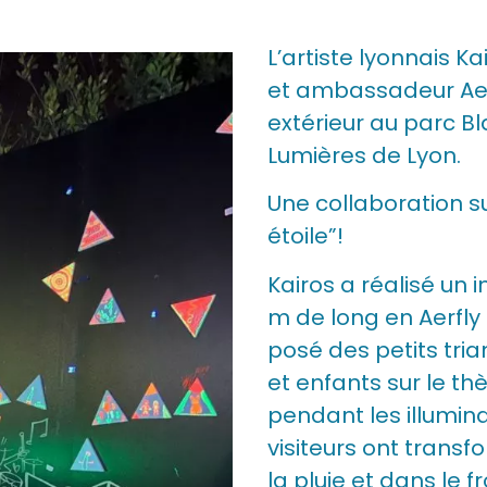
L’artiste lyonnais
et ambassadeur Aer
extérieur au parc B
Lumières de Lyon.
Une collaboration s
étoile”!
Kairos a réalisé un
m de long en Aerfly 
posé des petits tri
et enfants sur le thè
pendant les illumin
visiteurs ont transf
la pluie et dans le fr