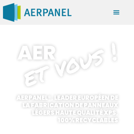
AERPANEL®, LEADER EUROPÉEN DE
LA FABRICATION DE PANNEAUX
LÉGERS HAUTE QUALITÉ XPS,
100% RECYCLABLES