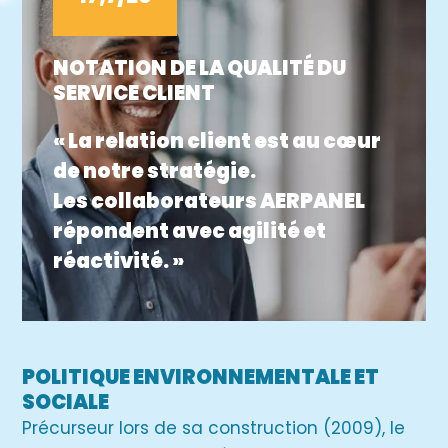
NOTATION DE LA QUALITÉ DU
SERVICE CLIENT
« La relation client est au cœur
de notre stratégie.
Les collaborateurs AERPANEL
répondent avec agilité et
réactivité. »
POLITIQUE ENVIRONNEMENTALE ET
SOCIALE
Précurseur lors de sa construction (2009), le